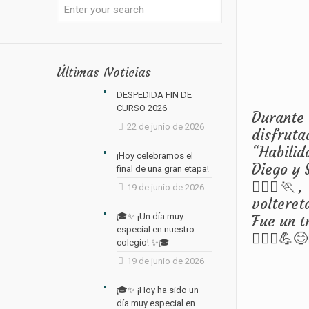
Últimas Noticias
DESPEDIDA FIN DE
CURSO 2026
Durante
22 de junio de 2026
disfrut
“Habilid
¡Hoy celebramos el
Diego y S
final de una gran etapa!
🏃🏾‍♀️
19 de junio de 2026
voltereta
🎓✨ ¡Un día muy
Fue un t
especial en nuestro
🏃🏾‍♀️💪
colegio! ✨🎓
19 de junio de 2026
🎓✨ ¡Hoy ha sido un
día muy especial en