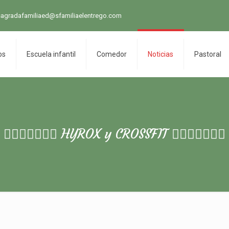
sagradafamiliaed@sfamiliaelentrego.com
os
Escuela infantil
Comedor
Noticias
Pastoral
🏋🏽‍♀️🏃🏾‍♀️🏃 HYROX y CROSSFIT 🏋🏽‍♀️🏃🏾‍♀️🏃