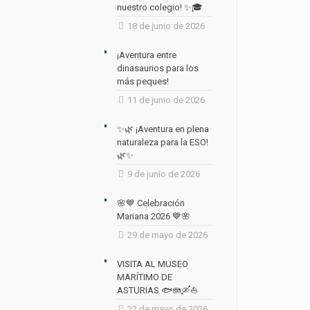
nuestro colegio! ✨🎓
18 de junio de 2026
¡Aventura entre
dinasaurios para los
más peques!
11 de junio de 2026
✨🌿 ¡Aventura en plena
naturaleza para la ESO!
🌿✨
9 de junio de 2026
🌸💙 Celebración
Mariana 2026 💙🌸
29 de mayo de 2026
VISITA AL MUSEO
MARÍTIMO DE
ASTURIAS 🐟🪼🛶⛵
22 de mayo de 2026