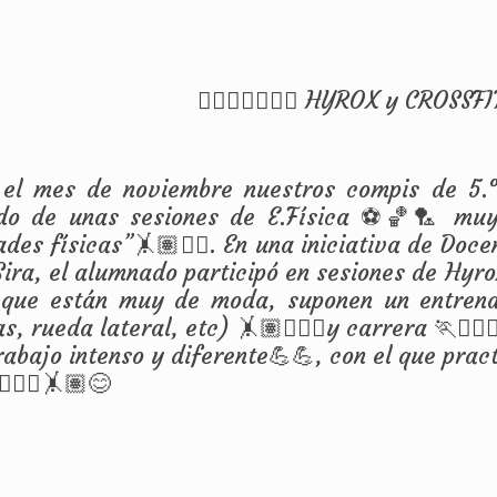
🏋🏽‍♀️🏃🏾‍♀️🏃 HYROX y CROSSFIT 🏋
 el mes de noviembre nuestros compis de 5.
ado de unas sesiones de E.Física ⚽🏀🏸 muy
ades físicas”🤸🏽🤸‍♀️. En una iniciativa de Do
ira, el alumnado participó en sesiones de Hyrox y
, que están muy de moda, suponen un entren
s, rueda lateral, etc) 🤸🏽🏋🏽‍♀️y carrera 🏃🏃🏾‍♀
rabajo intenso y diferente💪💪, con el que pract
🏋🏽‍♀️🤸🏽😊