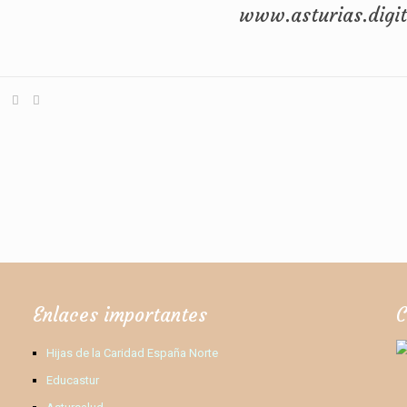
www.asturias.digit
Enlaces importantes
C
Hijas de la Caridad España Norte
Educastur