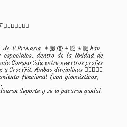
🏽‍♀️🏃🏾‍♀️🏃
° de E.Primaria 👩🏽🧒👦🏻👧🏼han
 especiales, dentro de la Unidad de
cencia Compartida entre nuestros profes
 CrossFit. Ambas disciplinas 🤸‍♀️🏋🏽‍♀️
amiento funcional (con gimnásticos,
️.
icaron deporte y se lo pasaron genial.