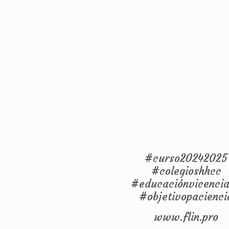
#curso20242025
#colegioshhcc
#educaciónvicenci
#objetivopacienci
www.flin.pro