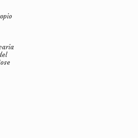
ropio
caria
del
Jose