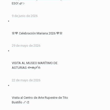
ESO! 🌿✨
9 de junio de 2026
🌸💙 Celebración Mariana 2026 💙🌸
29 de mayo de 2026
VISITA AL MUSEO MARÍTIMO DE
ASTURIAS 🐟🪼🛶⛵
22 de mayo de 2026
Visita al Centro de Arte Rupestre de Tito
Bustillo 🦴🎨